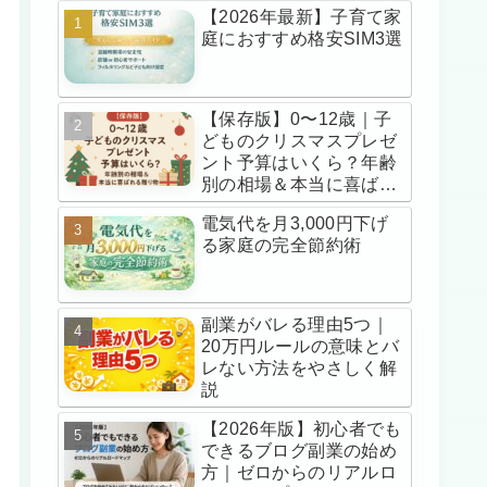
【2026年最新】子育て家
庭におすすめ格安SIM3選
【保存版】0〜12歳｜子
どものクリスマスプレゼ
ント予算はいくら？年齢
別の相場＆本当に喜ばれ
る贈り物
電気代を月3,000円下げ
る家庭の完全節約術
副業がバレる理由5つ｜
20万円ルールの意味とバ
レない方法をやさしく解
説
【2026年版】初心者でも
できるブログ副業の始め
方｜ゼロからのリアルロ