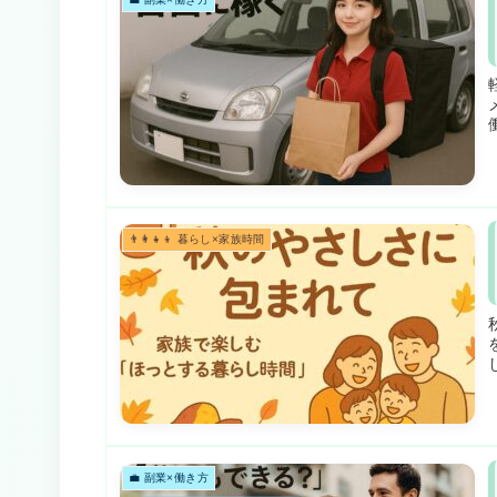
👨‍👩‍👧‍👦 暮らし×家族時間
💼 副業×働き方