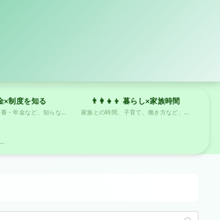
お金×制度を知る
👨‍👩‍👧‍👦 暮らし×家族時間
税金・保険・扶養・年金など、知らないと損するお金の仕組みをわかりやすく解説します。
家族との時間、子育て、働き方など、リアルなパパママ目線で発信します
ブログの使い方や人気記事の読み方をわかりやすく紹介しています。