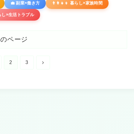
💼 副業×働き方
👨‍👩‍👧‍👦 暮らし×家族時間
暮らし×生活トラブル
次のページ
次
2
3
へ