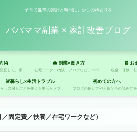
子育て世帯の家計と時間に、少しのゆとりを
パパママ副業 × 家計改善ブログ
節約術
💼 副業×働き方
🧾 
固定費や食費をムリなく見直して、家計にゆとりをつくる方法を紹介します。
在宅ワーク・物販・ブログなど、パパママでも始めやすい副業を紹介します。
🚨暮らし×生活トラブル
初めての方へ
暮らしの困りごとを整える生活トラブル対策を紹介しています。
日／固定費／扶養／在宅ワークなど）