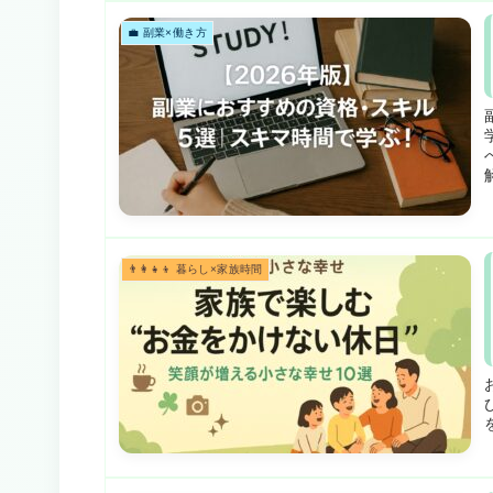
💼 副業×働き方
👨‍👩‍👧‍👦 暮らし×家族時間