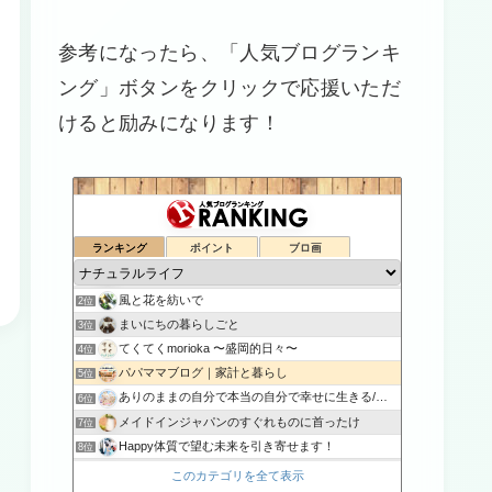
参考になったら、「人気ブログランキ
ング」ボタンをクリックで応援いただ
けると励みになります！
ランキング
ポイント
ブロ画
FU*REN*DO （いつもナチュラルに暮らしたい）
1位
風と花を紡いで
2位
まいにちの暮らしごと
3位
てくてくmorioka 〜盛岡的日々〜
4位
パパママブログ｜家計と暮らし
5位
ありのままの自分で本当の自分で幸せに生きる/本音BLOG
6位
メイドインジャパンのすぐれものに首ったけ
7位
Happy体質で望む未来を引き寄せます！
8位
とゆの楽しいアロマライフ
9位
このカテゴリを全て表示