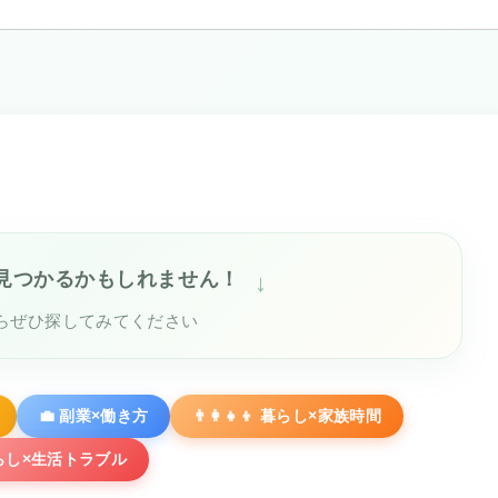
↓
見つかるかもしれません！
らぜひ探してみてください
💼 副業×働き方
👨‍👩‍👧‍👦 暮らし×家族時間
暮らし×生活トラブル