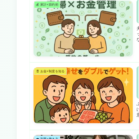
💰 家計×節約術
🧾 お金×制度を知る
💼 副業×働き方