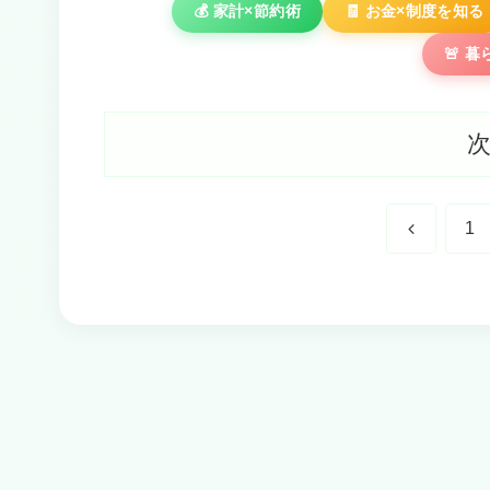
💰 家計×節約術
🧾 お金×制度を知る
🚨 
前
1
へ