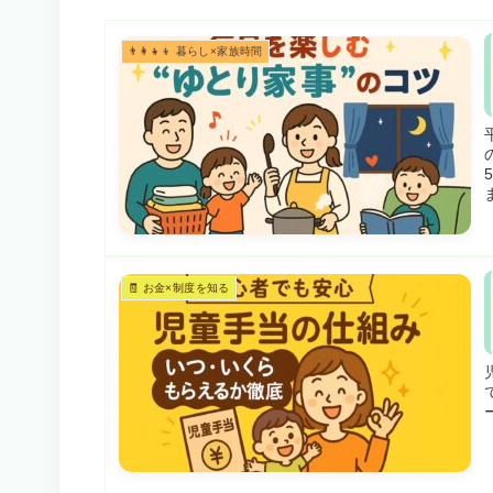
👨‍👩‍👧‍👦 暮らし×家族時間
🧾 お金×制度を知る