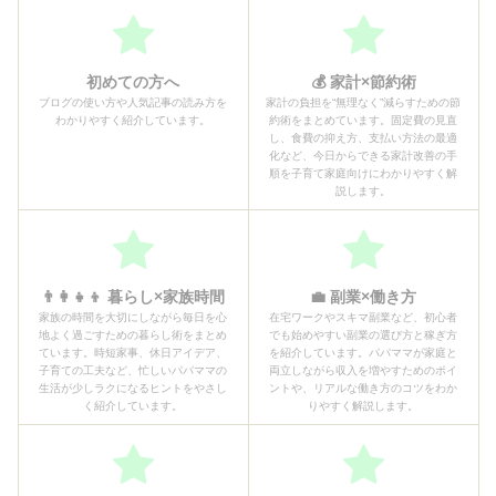
初めての方へ
💰 家計×節約術
ブログの使い方や人気記事の読み方を
家計の負担を“無理なく”減らすための節
わかりやすく紹介しています。
約術をまとめています。固定費の見直
し、食費の抑え方、支払い方法の最適
化など、今日からできる家計改善の手
順を子育て家庭向けにわかりやすく解
説します。
👨‍👩‍👧‍👦 暮らし×家族時間
💼 副業×働き方
家族の時間を大切にしながら毎日を心
在宅ワークやスキマ副業など、初心者
地よく過ごすための暮らし術をまとめ
でも始めやすい副業の選び方と稼ぎ方
ています。時短家事、休日アイデア、
を紹介しています。パパママが家庭と
子育ての工夫など、忙しいパパママの
両立しながら収入を増やすためのポイ
生活が少しラクになるヒントをやさし
ントや、リアルな働き方のコツをわか
く紹介しています。
りやすく解説します。