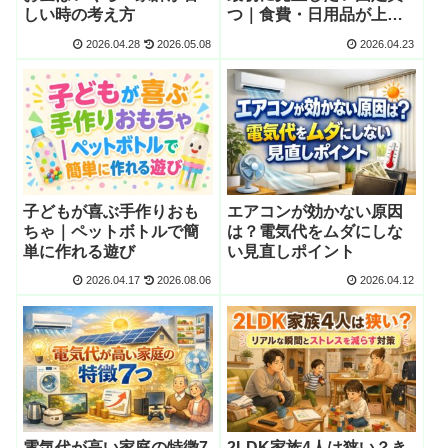
しい時の考え方
つ｜食費・日用品が上が
る家庭の家計防衛術
2026.04.28
2026.05.08
2026.04.23
子どもが喜ぶ手作りおも
エアコンが効かない原因
ちゃ｜ペットボトルで簡
は？電気代をムダにしな
単に作れる遊び
い見直しポイント
2026.04.17
2026.08.06
2026.04.12
電気代が高い家庭の特徴7
2LDK家族4人は狭い？き