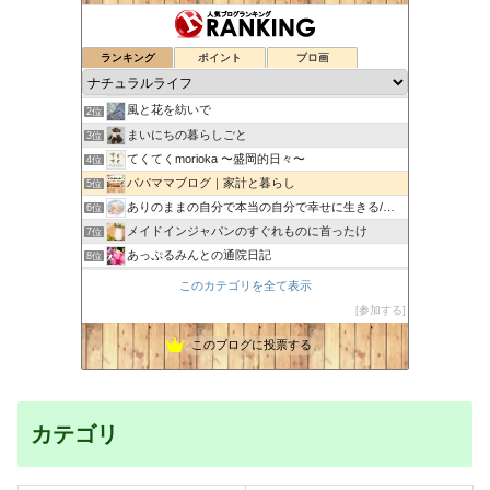
ランキング
ポイント
ブロ画
FU*REN*DO （いつもナチュラルに暮らしたい）
1位
風と花を紡いで
2位
まいにちの暮らしごと
3位
てくてくmorioka 〜盛岡的日々〜
4位
パパママブログ｜家計と暮らし
5位
ありのままの自分で本当の自分で幸せに生きる/本音BLOG
6位
メイドインジャパンのすぐれものに首ったけ
7位
あっぷるみんとの通院日記
8位
とゆの楽しいアロマライフ
9位
このカテゴリを全て表示
Happy体質で望む未来を引き寄せます！
10位
参加する
【心と身体と魂つなぐ癒し】整体サロンVERITASのブログ
11位
このブログに投票する
かまいと 家計簿書こうクラブ
12位
SFBliss サンフランシスコから発信☆
13位
心と体の土台から整え、本来の自分に還る暮らし
14位
バンザイ田舎暮らし - キミコの空
15位
カテゴリ