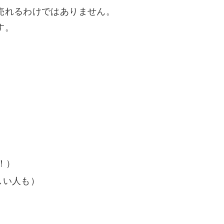
売れるわけではありません。
す。
！）
しい人も）
、