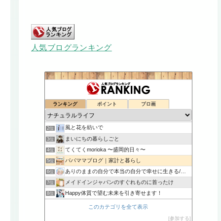
る
説
人気ブログランキング
ランキング
ポイント
ブロ画
FU*REN*DO （いつもナチュラルに暮らしたい）
1位
風と花を紡いで
2位
まいにちの暮らしごと
3位
てくてくmorioka 〜盛岡的日々〜
4位
パパママブログ｜家計と暮らし
5位
ありのままの自分で本当の自分で幸せに生きる/本音BLOG
6位
メイドインジャパンのすぐれものに首ったけ
7位
Happy体質で望む未来を引き寄せます！
8位
あっぷるみんとの通院日記
9位
このカテゴリを全て表示
【心と身体と魂つなぐ癒し】整体サロンVERITASのブログ
10位
参加する