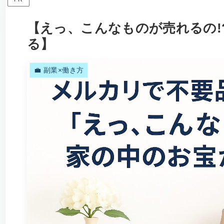
【えっ、こんなものが売れるの!?
る】
💼 副業×働き方