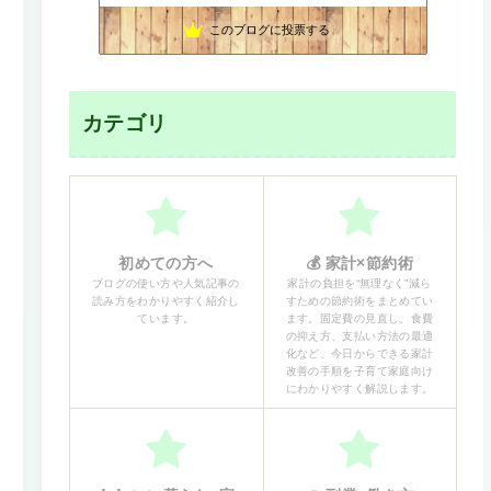
とゆの楽しいアロマライフ
11位
このブログに投票する
かまいと 家計簿書こうクラブ
12位
心と体の土台から整え、本来の自分に還る暮らし
13位
バンザイ田舎暮らし - キミコの空
14位
SFBliss サンフランシスコから発信☆
15位
カテゴリ
初めての方へ
💰 家計×節約術
ブログの使い方や人気記事の
家計の負担を“無理なく”減ら
読み方をわかりやすく紹介し
すための節約術をまとめてい
ています。
ます。固定費の見直し、食費
の抑え方、支払い方法の最適
化など、今日からできる家計
改善の手順を子育て家庭向け
にわかりやすく解説します。