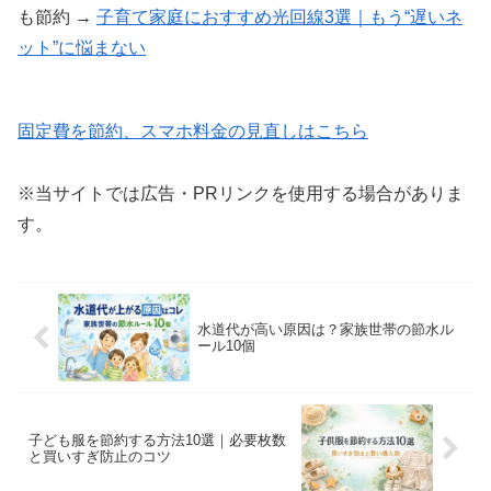
も節約 →
子育て家庭におすすめ光回線3選｜もう“遅いネ
ット”に悩まない
固定費を節約、スマホ料金の見直しはこちら
※当サイトでは広告・PRリンクを使用する場合がありま
す。
水道代が高い原因は？家族世帯の節水ル
ール10個
子ども服を節約する方法10選｜必要枚数
と買いすぎ防止のコツ