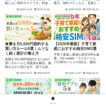
敗しない節約ガイドです。料金の
電力、契約プランなど、見落とし
比較方法や注意点をわかりやすく
やすい原因を7つに整理して、今
2025.11.04
2026.02.24
2026.04.06
2026.05.15
まとめ、初心者でも安心して乗り
すぐできる節約の見直しポイント
換えできる準備ポイントを解説し
をわかりやすく解説します。
💰 家計×節約術
💰 家計×節約術
ます。
食費を月5,000円節約する
【2026年最新】子育て家
買い方ルール5選｜ムリな
庭におすすめ格安SIM3選
く続く家計の整え方
子育て家庭に最適な格安SIMを厳
選。UQ mobile・ワイモバイル・
食費を月5,000円節約するための
J:COMモバイルの3社を、通信の
買い方ルールと実践例を解説。価
安定性・料金・店舗サポートの観
格の上がり続ける今、誰でも続け
点から比較し、初心者にも安心の
られる“無理しない節約術”を子育
選び方を解説します。
2025.10.07
2026.05.04
2025.12.07
2026.04.21
て家庭向けに具体的に紹介しま
す。
💰 家計×節約術
💰 家計×節約術
ホーム