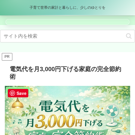
パパママブログ
子育て世帯の家計と暮らしに、少しのゆとりを
メニュー
検索
PR
電気代を月3,000円下げる家庭の完全節約
術
💰 家計×節約術
Save