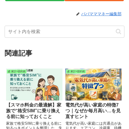
パパマママネー編集部
関連記事
💰 家計×節約術
💰 家計×節約術
【スマホ料金の最適解】家
電気代が高い家庭の特徴7
族で“格安SIM”に乗り換え
つ｜なぜか毎月高い…を見
る前に知っておくこと
直すヒント
家族で格安SIMに乗り換える前に
電気代が高い家庭には共通点があ
知るべきポイントを整理した、失
ります。エアコン、冷蔵庫、待機