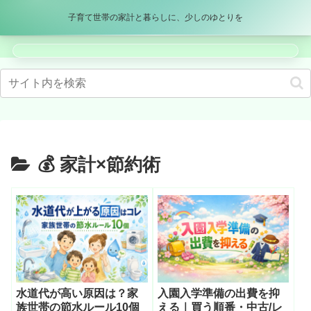
パパママブログ
子育て世帯の家計と暮らしに、少しのゆとりを
メニュー
検索
💰 家計×節約術
水道代が高い原因は？家
入園入学準備の出費を抑
族世帯の節水ルール10個
える｜買う順番・中古/レ