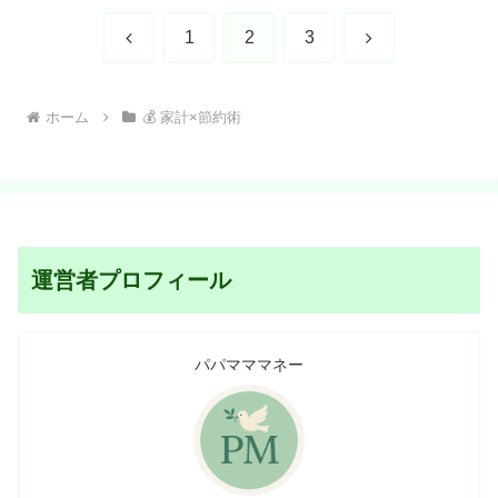
前
次
1
2
3
へ
へ
ホーム
💰 家計×節約術
運営者プロフィール
パパマママネー