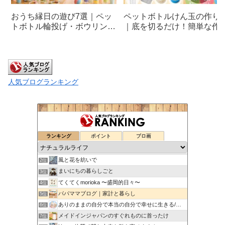
おうち縁日の遊び7選｜ペッ
ペットボトルけん玉の作り
トボトル輪投げ・ボウリング
｜底を切るだけ！簡単な作
を手作り
方と遊び方
人気ブログランキング
ランキング
ポイント
ブロ画
FU*REN*DO （いつもナチュラルに暮らしたい）
1位
風と花を紡いで
2位
まいにちの暮らしごと
3位
てくてくmorioka 〜盛岡的日々〜
4位
パパママブログ｜家計と暮らし
5位
ありのままの自分で本当の自分で幸せに生きる/本音BLOG
6位
メイドインジャパンのすぐれものに首ったけ
7位