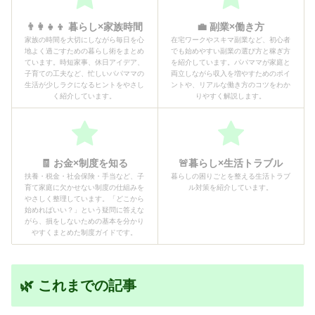
👨‍👩‍👧‍👦 暮らし×家族時間
💼 副業×働き方
家族の時間を大切にしながら毎日を心
在宅ワークやスキマ副業など、初心者
地よく過ごすための暮らし術をまとめ
でも始めやすい副業の選び方と稼ぎ方
ています。時短家事、休日アイデア、
を紹介しています。パパママが家庭と
子育ての工夫など、忙しいパパママの
両立しながら収入を増やすためのポイ
生活が少しラクになるヒントをやさし
ントや、リアルな働き方のコツをわか
く紹介しています。
りやすく解説します。
🧾 お金×制度を知る
🚨暮らし×生活トラブル
扶養・税金・社会保険・手当など、子
暮らしの困りごとを整える生活トラブ
育て家庭に欠かせない制度の仕組みを
ル対策を紹介しています。
やさしく整理しています。「どこから
始めればいい？」という疑問に答えな
がら、損をしないための基本を分かり
やすくまとめた制度ガイドです。
🌿 これまでの記事